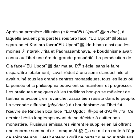
Après sa première diffusion (
s face="EU Updot" 臘an dar
), à
laquelle avaient pris part les rois Sro face="EU Updot" 臘btsan
sgam-po et Khri-sro face="EU Updot" 臘 lde-btsan ainsi que les
moines え ntarak ごita et Padmasambhava, le bouddhisme avait
connu au Tibet une ère de grande prospérité. La persécution de
e
Gla face="EU Updot" 臘 dar ma au IX
siècle, sans le faire
disparaître totalement, l’avait réduit à une semi-clandestinité et
avait ruiné tous les grands centres monastiques, tous les lieux où
la pensée et la philosophie pouvaient se maintenir et progresser.
Les pratiques magiques où les traditions bon-po se mêlaient de
tantrisme avaient, en revanche, assez bien résisté dans le peuple.
La seconde diffusion (
phyi dar
) du bouddhisme au Tibet fut
l’œuvre de Rinchen bza face="EU Updot" 臘-po et d’At 稜 ごa. Ce
dernier hésita longtemps avant de se décider à quitter son
monastère. Plusieurs émissaires vinrent le supplier en lui offrant
une énorme somme d’or. Lorsque At 稜 ごa se mit en route à l’âge
de soixante ans, il était entendu qu’il ne partait que pour trois ans.