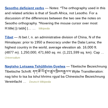
Sesotho deficient verbs
— Notes: *The orthography used in this
and related articles is that of South Africa, not Lesotho. For a
discussion of the differences between the two see the notes on
Sesotho orthography. *Hovering the mouse cursor over most
H:title| [ɪ talɪk] |… …
Wikipedia
Tibet
— /ti bet /, n. an administrative division of China, N of the
Himalayas: prior to 1950 a theocracy under the Dalai Lama; the
highest country in the world, average elevation ab. 16,000 ft.
(4877 m). 1,250,000; 471,660 sq. mi. (1,221,599 sq. km). Cap …
Universalium
Nagtsho Lotsawa Tshülthrim Gyelwa
— Tibetische Bezeichnung
Tibetische Schrift: ནག་ཚོ་ལོ་ཙཱ་བ་ཚུལ་ཁྲིམས་རྒྱལ་བ Wylie Transliteration:
nag tsho lo tsa ba tshul khrims rgyal ba Chinesische Bezeichnung
Vereinfacht …
Deutsch Wikipedia