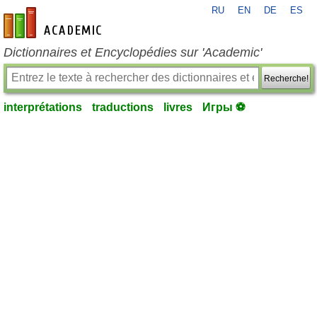
RU
EN
DE
ES
fr-academic.com
Dictionnaires et Encyclopédies sur 'Academic'
Recherche!
interprétations
traductions
livres
Игры ⚽