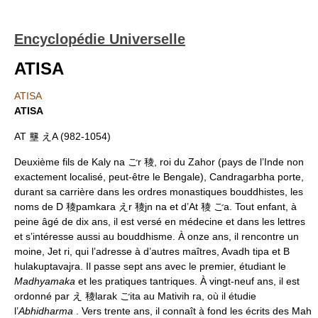
Encyclopédie Universelle
ATISA
ATISA
ATISA
AT 壟 えA (982-1054)
Deuxième fils de Kaly na ごr 稜, roi du Zahor (pays de l’Inde non
exactement localisé, peut-être le Bengale), Candragarbha porte,
durant sa carrière dans les ordres monastiques bouddhistes, les
noms de D 稜pamkara えr 稜jn na et d’At 稜 ごa. Tout enfant, à
peine âgé de dix ans, il est versé en médecine et dans les lettres
et s’intéresse aussi au bouddhisme. À onze ans, il rencontre un
moine, Jet ri, qui l’adresse à d’autres maîtres, Avadh tipa et B
hulakuptavajra. Il passe sept ans avec le premier, étudiant le
Madhyamaka
et les pratiques tantriques. À vingt-neuf ans, il est
ordonné par え 稜larak ごita au Mativih ra, où il étudie
l’
Abhidharma
. Vers trente ans, il connaît à fond les écrits des Mah