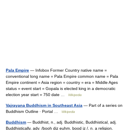
Pala Empire
— Infobox Former Country native name =
conventional long name = Pala Empire common name = Pala
Empire continent = Asia region = country = era = Middle Ages
status = event start = Gopala is elected king in a democratic
election year start = 750 date …
Wikipedia
Vajrayana Buddhism in Southeast Asia
— Part of a series on
Buddhism Outline · Portal …
Wikipedia
Buddhism
— Buddhist, n., adj. Buddhistic, Buddhistical, adj.
Buddhistically, adv. /booh diz euhm, bood iz /, n. a religion,