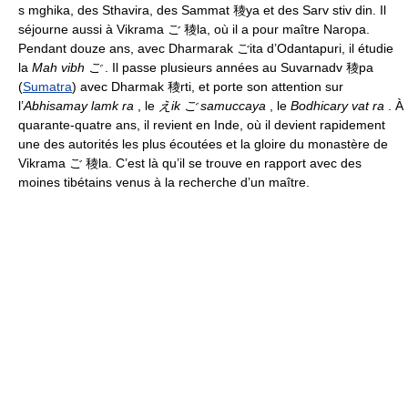
s mghika, des Sthavira, des Sammat 稜ya et des Sarv stiv din. Il
séjourne aussi à Vikrama ご 稜la, où il a pour maître Naropa.
Pendant douze ans, avec Dharmarak ごita d’Odantapuri, il étudie
la
Mah vibh ご
. Il passe plusieurs années au Suvarnadv 稜pa
(
Sumatra
) avec Dharmak 稜rti, et porte son attention sur
l’
Abhisamay lamk ra
, le
えik ご samuccaya
, le
Bodhicary vat ra
. À
quarante-quatre ans, il revient en Inde, où il devient rapidement
une des autorités les plus écoutées et la gloire du monastère de
Vikrama ご 稜la. C’est là qu’il se trouve en rapport avec des
moines tibétains venus à la recherche d’un maître.