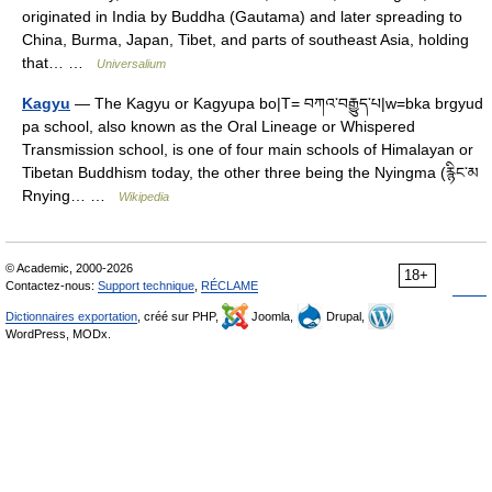
originated in India by Buddha (Gautama) and later spreading to
China, Burma, Japan, Tibet, and parts of southeast Asia, holding
that… …
Universalium
Kagyu
— The Kagyu or Kagyupa bo|T= བཀའ་བརྒྱུད་པ|w=bka brgyud
pa school, also known as the Oral Lineage or Whispered
Transmission school, is one of four main schools of Himalayan or
Tibetan Buddhism today, the other three being the Nyingma (རྙིང་མ
Rnying… …
Wikipedia
© Academic, 2000-2026
18+
Contactez-nous:
Support technique
,
RÉCLAME
Dictionnaires exportation
, créé sur PHP,
Joomla,
Drupal,
WordPress, MODx.