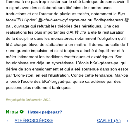
l’amena à ne pas trop insister sur le côté tantrique de son savoir. Il
a signé avec des collaborateurs tibétains de nombreuses
traductions et est l’auteur de plusieurs traités, notamment le
Bya
face="EU Updot" 臘-chub-lam-gyi sgron-ma
ou
Bodhipathaprad 稜
pa
, ouvrage qui réfutait les théories des hérétiques. Une des
réalisations les plus importantes d’At 稜 ごa a été la restauration
de la discipline dans les monastères, notamment l’obligation qu’il
fit à chaque élève de s’attacher à un maître. Il donna au culte de T
r une grande impulsion et s’est toujours attaché à équilibrer et à
mêler intimement les traditions ésotériques et exotériques. Son
bouddhisme est déjà un syncrétisme. L’école bKa’-gdams-pa, qui
dérive de son enseignement et qui a été soutenue dans son essor
par ’Brom-ston, en est l’illustration. Contre cette tendance, Mar-pa
a fondé l’école des bKa’-brgyud-pa, qui se caractérise par des
positions plus nettement tantriques.
Encyclopédie Universelle
.
2012
.
Игры ⚽
Нужен реферат?
ATHÉROSCLÉROSE
CAPLET (A.)