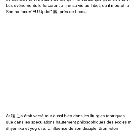
Les événements le forcèrent à finir sa vie au Tibet, où il mourut, à
Snetha face="EU Updot" 臘, près de Lhasa.
At 稜 ごa était versé tout aussi bien dans les liturgies tantriques
que dans les spéculations hautement philosophiques des écoles m
dhyamika et yog c ra. L’influence de son disciple ’Brom-ston