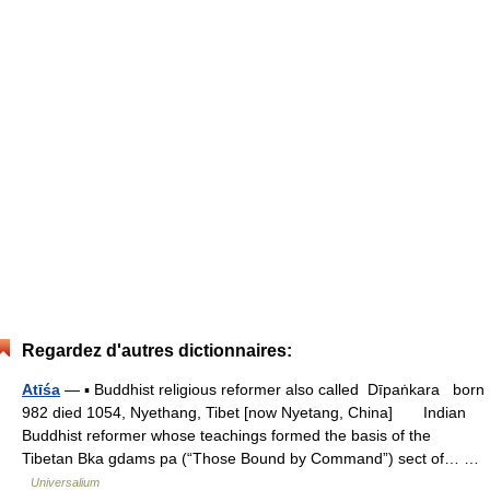
Regardez d'autres dictionnaires:
Atīśa
— ▪ Buddhist religious reformer also called Dīpaṅkara born
982 died 1054, Nyethang, Tibet [now Nyetang, China] Indian
Buddhist reformer whose teachings formed the basis of the
Tibetan Bka gdams pa (“Those Bound by Command”) sect of… …
Universalium